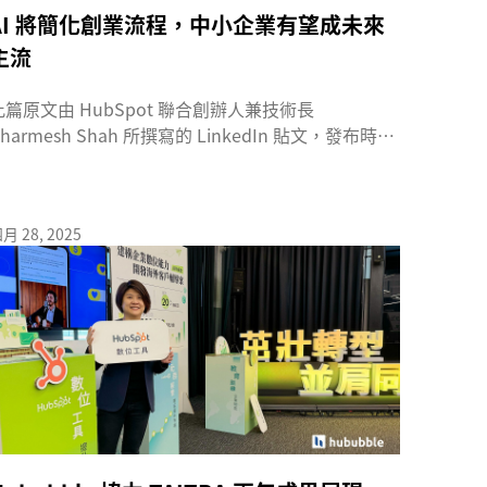
AI 將簡化創業流程，中小企業有望成未來
主流
此篇原文由 HubSpot 聯合創辦人兼技術長
harmesh Shah 所撰寫的 LinkedIn 貼文，發布時間
...
月 28, 2025