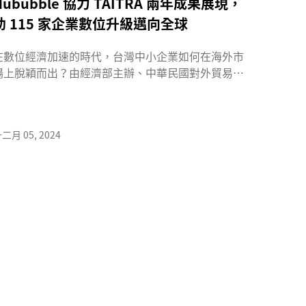
Hububble 協力 TAITRA 兩年成果展現，
助 115 家企業數位升級邁向全球
在數位經濟加速的時代，台灣中小企業如何在海外市
場上脫穎而出？由經濟部主辦、中華民國對外貿易發
展協會（以下簡稱 TAITR...
二月 05, 2024