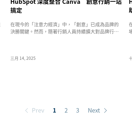
HubSpot 深度整合 Canva 創意行銷一站
搞定
推
在現今的「注意力經濟」中，「創意」已成為品牌的
決勝關鍵。然而，隨著行銷人員持續擴大對品牌行銷
和影像社群平台（如 YouT...
三月 14, 2025
十
Prev
1
2
3
Next