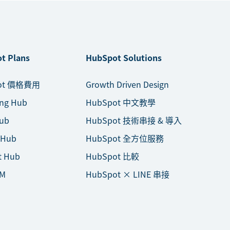
t Plans
HubSpot Solutions
ot 價格費用
Growth Driven Design
ing Hub
HubSpot 中文教學
Hub
HubSpot 技術串接 & 導入
 Hub
HubSpot 全方位服務
t Hub
HubSpot 比較
M
HubSpot × LINE 串接