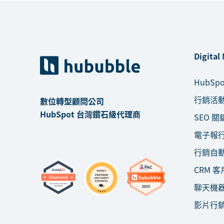
Digital
HubSp
行銷活
數位轉型顧問公司
HubSpot 台灣鑽石級代理商
SEO 關
電子報
行銷自
CRM 
聊天機
影片行