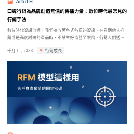
Articles
口碑行銷為品牌創造無價的傳播力量：數位時代最常見的
行銷手法
數位時代資訊流通，我們接收著各式各樣的資訊，在看到他人推
薦或是高度討論的產品時，不禁會好奇甚至跟風，行銷人們透過
在網路上引起討論、請名人推廣等方式，為品牌吸引高度關注。
十月 11, 2023
行銷成長
...