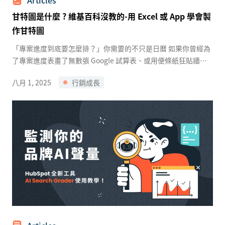
Articles
甘特圖是什麼 ? 維基百科沒教的-用 Excel 或 App 學會製
作甘特圖
「專案進度到底要怎麼排？」你需要的不只是日曆 如果你曾經為
了專案進度表畫了無數張 Google 試算表、或用便條紙狂貼牆想
找出任務順序，那你應該要認識一個經典且超好用的工具——甘
八月 1, 2025
行銷成長
特圖（Gantt ...